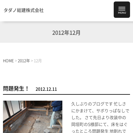
タダノ総建株式会社
2012年12月
HOME
>
2012年
>
12月
問題発生！
2012.12.11
久しぶりのブログです 忙しさ
にかまけて、サボりっぱなしで
した。 さて先日より改装中の
岡垣町のS様邸にて、床をはぐ
ったところ問題発生 地割れで