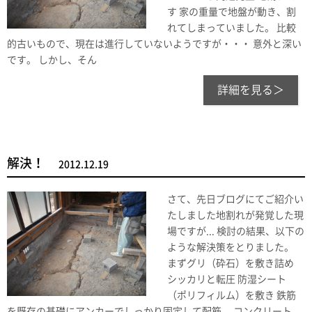
す 家の重量で地盤が動き、割
れてしまっていました。 比較
的古いもので、現在は進行していないようですが・・・ 意外と深い
です。 しかし、そん
詳細を見る＞
解決！
2012.12.19
さて、先日ブログにてご紹介い
たしました地割れが発覚した現
場ですが... 検討の結果、以下の
ような解決策をとりました。
まずグリ（砕石）を敷き詰め
シッカリと転圧 防湿シート
（ポリフィルム）を敷き 鉄筋
を既存の基礎にアンカーでしっかり固定して配筋。 コンクリート