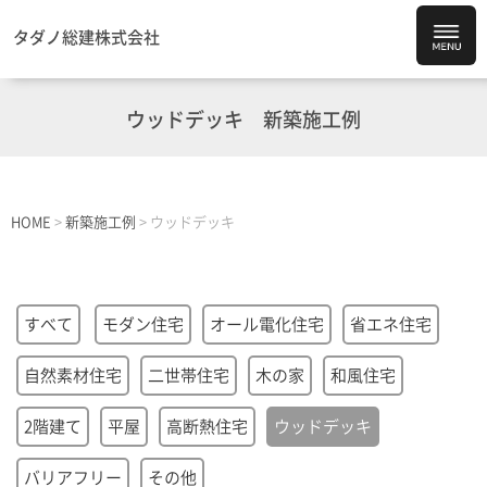
タダノ総建株式会社
ウッドデッキ
新築施工例
HOME
>
新築施工例
>
ウッドデッキ
すべて
モダン住宅
オール電化住宅
省エネ住宅
自然素材住宅
二世帯住宅
木の家
和風住宅
2階建て
平屋
高断熱住宅
ウッドデッキ
バリアフリー
その他